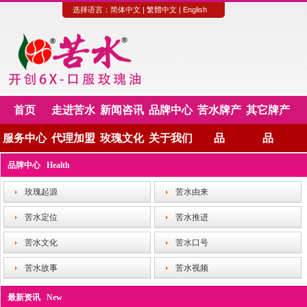
选择语言：
简体中文
|
繁體中文
|
English
首页
走进苦水
新闻咨讯
品牌中心
苦水牌产
其它牌产
服务中心
代理加盟
玫瑰文化
关于我们
品
品
品牌中心 Health
玫瑰起源
苦水由来
苦水定位
苦水推进
苦水文化
苦水口号
苦水故事
苦水视频
最新资讯 New