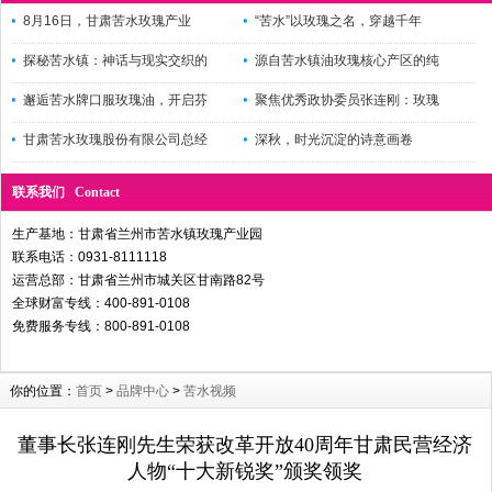
8月16日，甘肃苦水玫瑰产业
“苦水”以玫瑰之名，穿越千年
探秘苦水镇：神话与现实交织的
源自苦水镇油玫瑰核心产区的纯
邂逅苦水牌口服玫瑰油，开启芬
聚焦优秀政协委员张连刚：玫瑰
甘肃苦水玫瑰股份有限公司总经
深秋，时光沉淀的诗意画卷
联系我们 Contact
生产基地：甘肃省兰州市苦水镇玫瑰产业园
联系电话：0931-8111118
运营总部：甘肃省兰州市城关区甘南路82号
全球财富专线：400-891-0108
免费服务专线：800-891-0108
你的位置：
首页
>
品牌中心
>
苦水视频
董事长张连刚先生荣获改革开放40周年甘肃民营经济
人物“十大新锐奖”颁奖领奖